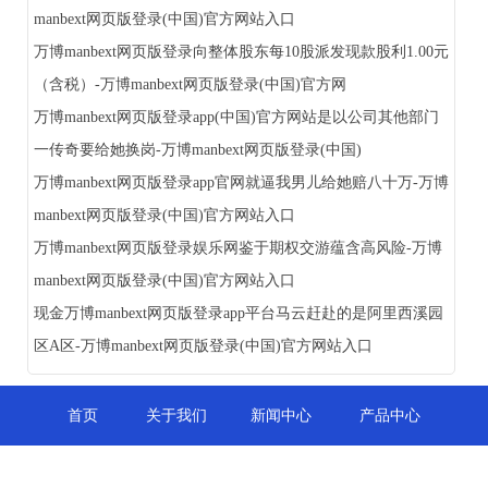
manbext网页版登录(中国)官方网站入口
万博manbext网页版登录向整体股东每10股派发现款股利1.00元
（含税）-万博manbext网页版登录(中国)官方网
万博manbext网页版登录app(中国)官方网站是以公司其他部门
一传奇要给她换岗-万博manbext网页版登录(中国)
万博manbext网页版登录app官网就逼我男儿给她赔八十万-万博
manbext网页版登录(中国)官方网站入口
万博manbext网页版登录娱乐网鉴于期权交游蕴含高风险-万博
manbext网页版登录(中国)官方网站入口
现金万博manbext网页版登录app平台马云赶赴的是阿里西溪园
区A区-万博manbext网页版登录(中国)官方网站入口
首页
关于我们
新闻中心
产品中心
解决方案
投资者关系