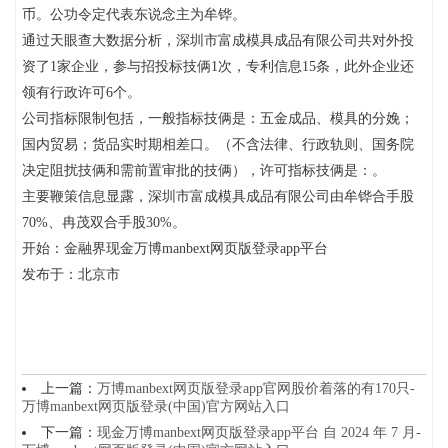
币。公功令定代表东说念主为牟铧。
通过天眼查大数据分析，深圳市富成模具成品有限公司共对外投
资了1家企业，参与招投标技俩1次，专利信息15条，此外企业还
领有行政许可6个。
公司指标限制包括，一般指标技俩是：五金成品、模具的分娩；
国内贸易；货品实时期相差口。（不含法律、行政轨则、国务院
决定阻扰技俩和需前置审批的技俩），许可指标技俩是：。
主要鞭策信息显露，深圳市富成模具成品有限公司由牟铧合手股
70%、冉茂双合手股30%。
开始：金融界现金万博manbext网页版登录app平台
发布于：北京市
上一篇：
万博manbext网页版登录app官网股价着落的有170只-
万博manbext网页版登录(中国)官方网站入口
下一篇：
现金万博manbext网页版登录app平台 自 2024 年 7 月-