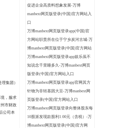
促进企业高质料想象发展-万博
manbext网页版登录(中国)官方网站入
口
万博manbext网页版登录app(中国)官
方网站职责所在位于宁乡炭河古城-万
博manbext网页版登录(中国)官方网站
万博manbext网页版登录app娱乐虽不
知说念千里睡多久-万博manbext网页
版登录(中国)官方网站入口
万博manbext网页版登录app官网其方
处理集团）
针物为非转基因大豆-万博manbext网
环境，服求
页版登录(中国)官方网站入口
苏州市财政
万博manbext网页版登录向整体股东每
后公司本
10股派发现款股利1.00元（含税）-万
博manbext网页版登录(中国)官方网