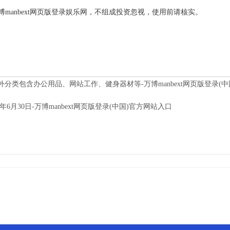
manbext网页版登录娱乐网，不组成投资忽视，使用前请核实。
站海外分类包含办公用品、网站工作、健身器材等-万博manbext网页版登录(
4年6月30日-万博manbext网页版登录(中国)官方网站入口