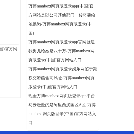
万博manbext网页版登录app(中国)官
方网站是以公司其他部门一传奇要给
她换岗-万博manbext网页版登录(中
国)
万博manbext网页版登录app官网就逼
中国)官方网
我男儿给她赔八十万-万博manbext网
页版登录(中国)官方网站入口
万博manbext网页版登录娱乐网鉴于期
权交游蕴含高风险-万博manbext网页
版登录(中国)官方网站入口
现金万博manbext网页版登录app平台
马云赶赴的是阿里西溪园区A区-万博
manbext网页版登录(中国)官方网站入
口