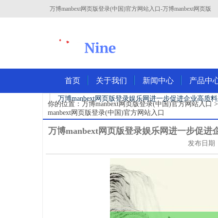
万博manbext网页版登录(中国)官方网站入口-万博manbext网页版
登录娱乐网进一步促进企业高质料想象发展-万博manbext网页版
登录(中国)官方网站入口
首页
关于我们
新闻中心
产品中
万博manbext网页版登录(中国)官方
万博manbext网页版登录娱乐网进一步促进企业高质料想
你的位置：
万博manbext网页版登录(中国)官方网站入口
manbext网页版登录(中国)官方网站入口
万博manbext网页版登录娱乐网进一步促进
发布日期：2